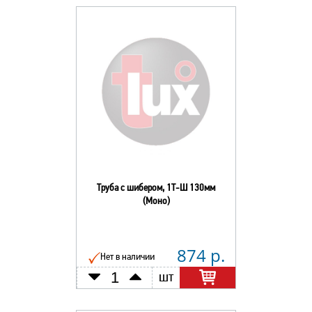
Труба с шибером, 1Т-Ш 130мм
(Моно)
874 р.
Нет в наличии
шт