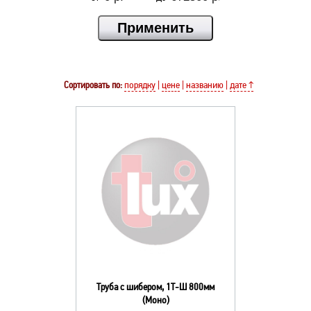
Сортировать по:
порядку
|
цене
|
названию
|
дате ↑
Труба с шибером, 1Т-Ш 800мм
(Моно)