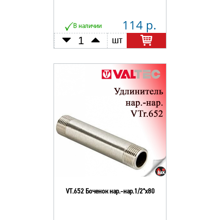
114 р.
В наличии
шт
VT.652 Боченок нар.-нар.1/2"х80