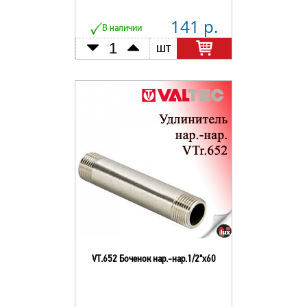
141 р.
В наличии
шт
VT.652 Боченок нар.-нар.1/2"х60