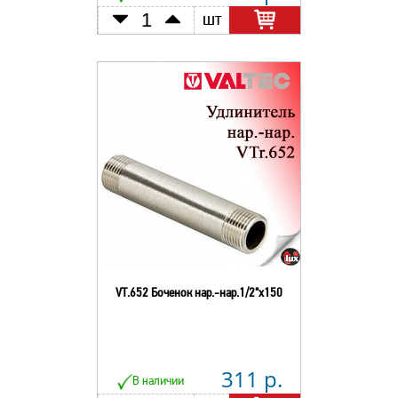
шт
VT.652 Боченок нар.-нар.1/2"х150
311 р.
В наличии