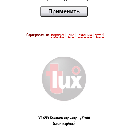
Сортировать по:
порядку
|
цене
|
названию
|
дате ↑
VT.653 Боченок нар.-нар.1/2"х80
(сгон нар/нар)