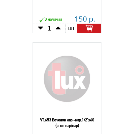
150 р.
В наличии
шт
VT.653 Боченок нар.-нар.1/2"х60
(сгон нар/нар)