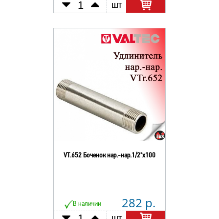
шт
VT.652 Боченок нар.-нар.1/2"х100
282 р.
В наличии
шт