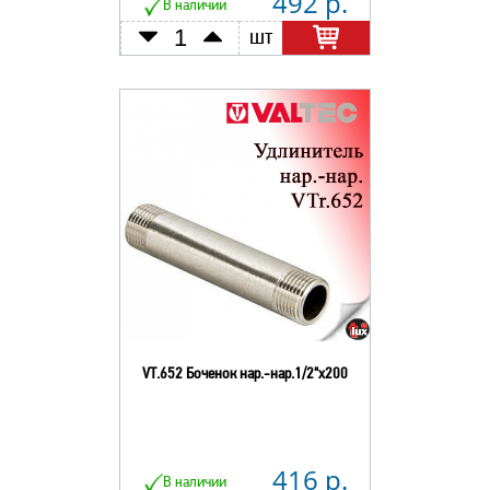
492 р.
В наличии
шт
VT.652 Боченок нар.-нар.1/2"х200
416 р.
В наличии