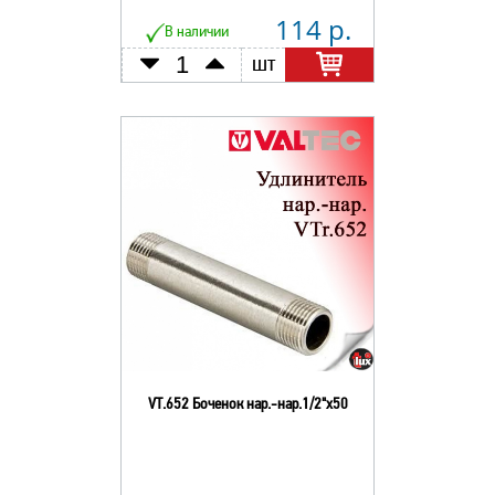
114 р.
В наличии
шт
VT.652 Боченок нар.-нар.1/2"х50