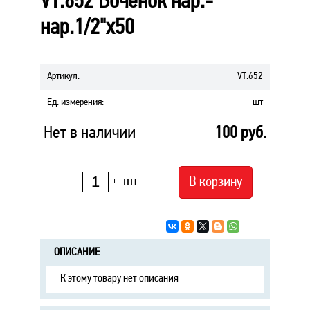
VT.652 Боченок нар.-
нар.1/2"х50
Артикул
:
VT.652
Ед. измерения
:
шт
Нет в наличии
100
руб.
шт
В корзину
-
+
ОПИСАНИЕ
К этому товару нет описания