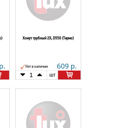
о)
Хомут трубный 2Х, D550 (Термо)
р.
609 р.
Нет в наличии
шт