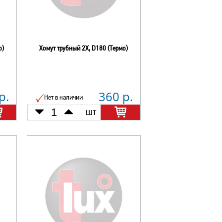
о)
Хомут трубный 2Х, D180 (Термо)
р.
360 р.
Нет в наличии
шт