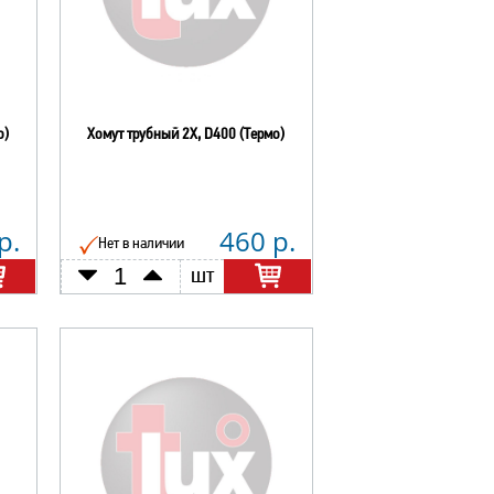
о)
Хомут трубный 2Х, D400 (Термо)
р.
460 р.
Нет в наличии
шт