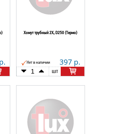
о)
Хомут трубный 2Х, D250 (Термо)
р.
397 р.
Нет в наличии
шт