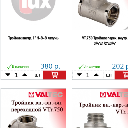
Тройник внутр. 1" Н-В-В латунь
VT.750 Тройник перех. внутр.
3/4"х1/2"х3/4"
380 р.
202 
В наличии
В наличии
шт
шт