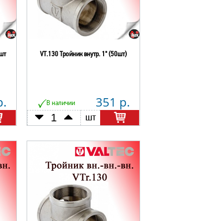
шт
VT.130 Тройник внутр. 1" (50шт)
р.
351 р.
В наличии
шт