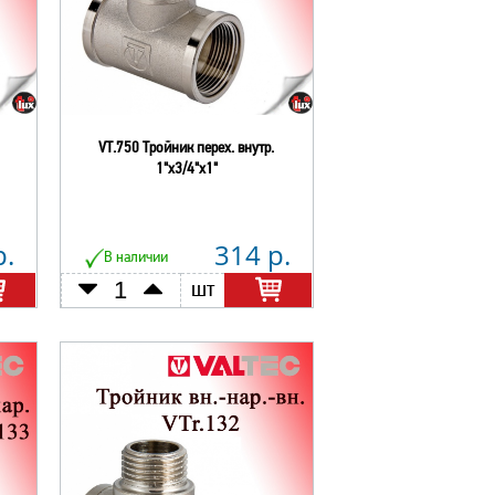
VT.750 Тройник перех. внутр.
1"х3/4"х1"
р.
314 р.
В наличии
шт