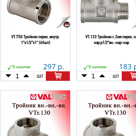
VT.750 Тройник перех. внутр.
VT.133 Тройник с 2мя перех. н
1"х1/2"х1" (60шт)
нар.р1/2"вн.-нар-нар
297 р.
183 
В наличии
В наличии
шт
шт