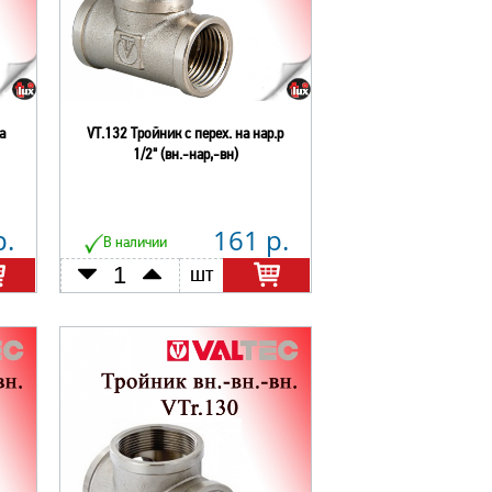
а
VT.132 Тройник с перех. на нар.р
1/2" (вн.-нар,-вн)
р.
161 р.
В наличии
шт