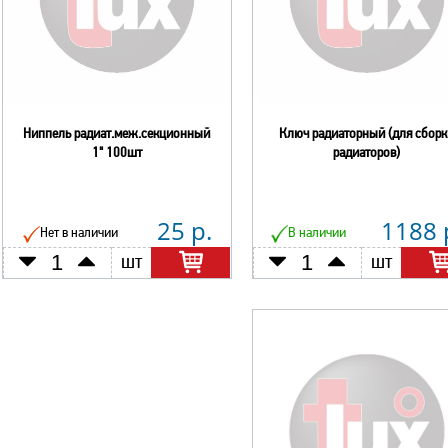
Ниппель радиат.меж.секционный
Ключ радиаторный (для сборк
1" 100шт
радиаторов)
25 р.
1188 
Нет в наличии
В наличии
шт
шт