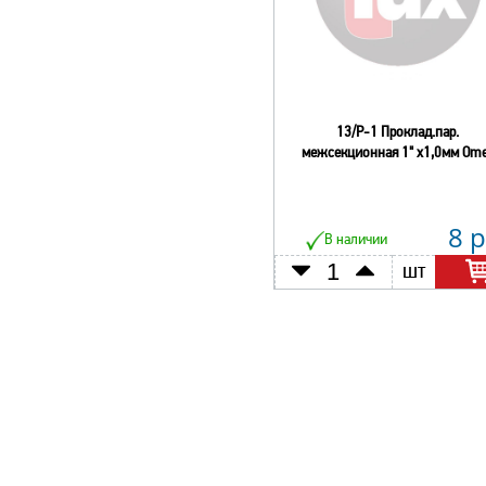
13/Р-1 Проклад.пар.
межсекционная 1" х1,0мм Om
8 р
В наличии
шт