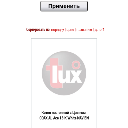
Сортировать по:
порядку
|
цене
|
названию
|
дате ↑
Котел настенный с Цветком!
COAXIAL Ace 13 K White NAVIEN