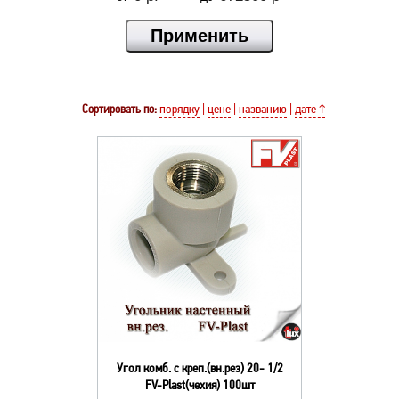
Сортировать по:
порядку
|
цене
|
названию
|
дате ↑
Угол комб. с креп.(вн.рез) 20- 1/2
FV-Plast(чехия) 100шт