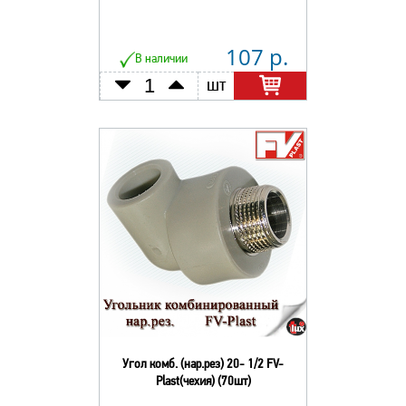
107 р.
В наличии
шт
Угол комб. (нар.рез) 20- 1/2 FV-
Plast(чехия) (70шт)