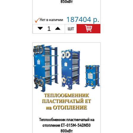
850кВт
187404 р.
Нет в наличии
шт
Теплообменник пластинчатый на
отопление ЕТ-015М-54DN50
800кВт