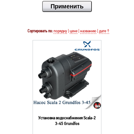
Сортировать по:
порядку
|
цене
|
названию
|
дате ↑
Установка водоснабжения Scala-2
3-45 Grundfos