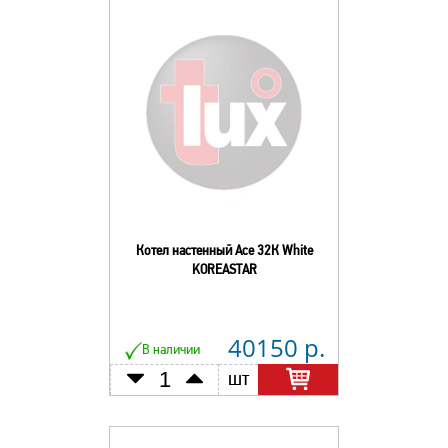
Котел настенный Асе 32К White
KOREASTAR
40150 р.
В наличии
шт