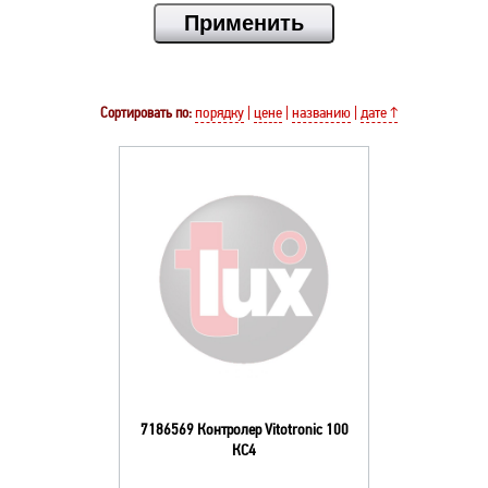
Сортировать по:
порядку
|
цене
|
названию
|
дате ↑
7186569 Контролер Vitotronic 100
КС4