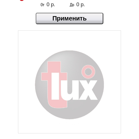
От
До