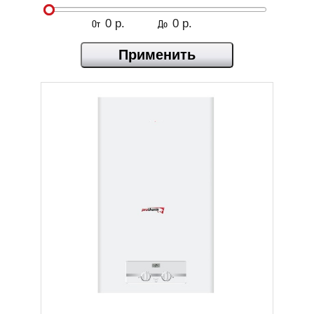
От
До